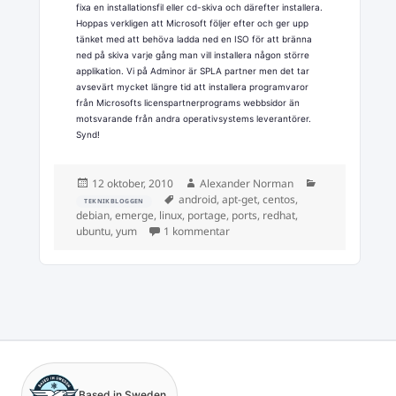
fixa en installationsfil eller cd-skiva och därefter installera.
Hoppas verkligen att Microsoft följer efter och ger upp
tänket med att behöva ladda ned en ISO för att bränna
ned på skiva varje gång man vill installera någon större
applikation. Vi på Adminor är SPLA partner men det tar
avsevärt mycket längre tid att installera programvaror
från Microsofts licenspartnerprograms webbsidor än
motsvarande från andra operativsystems leverantörer.
Synd!
Postat
Författare
Kategorier
12 oktober, 2010
Alexander Norman
Taggar
android
,
apt-get
,
centos
,
TEKNIKBLOGGEN
debian
,
emerge
,
linux
,
portage
,
ports
,
redhat
,
till Kraften av Unix?
ubuntu
,
yum
1 kommentar
Based in Sweden