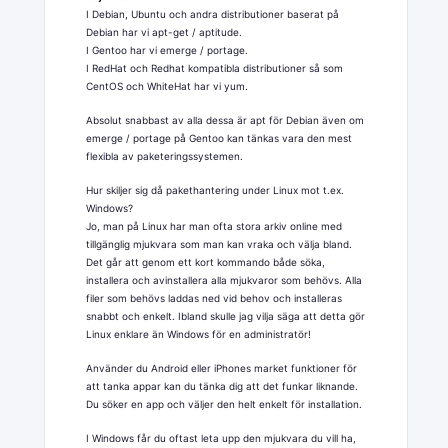
I Debian, Ubuntu och andra distributioner baserat på
Debian har vi apt-get / aptitude.
I Gentoo har vi emerge / portage.
I RedHat och Redhat kompatibla distributioner så som
CentOS och WhiteHat har vi yum.
Absolut snabbast av alla dessa är apt för Debian även om
emerge / portage på Gentoo kan tänkas vara den mest
flexibla av paketeringssystemen.
Hur skiljer sig då pakethantering under Linux mot t.ex.
Windows?
Jo, man på Linux har man ofta stora arkiv online med
tillgänglig mjukvara som man kan vraka och välja bland.
Det går att genom ett kort kommando både söka,
installera och avinstallera alla mjukvaror som behövs. Alla
filer som behövs laddas ned vid behov och installeras
snabbt och enkelt. Ibland skulle jag vilja säga att detta gör
Linux enklare än Windows för en administratör!
Använder du Android eller iPhones market funktioner för
att tanka appar kan du tänka dig att det funkar liknande.
Du söker en app och väljer den helt enkelt för installation.
I Windows får du oftast leta upp den mjukvara du vill ha,