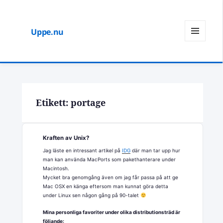
Uppe.nu
MENY
OCH
WIDGETS
Etikett:
portage
Kraften av Unix?
Jag läste en intressant artikel på
IDG
där man tar upp hur
man kan använda MacPorts som pakethanterare under
Macintosh.
Mycket bra genomgång även om jag får passa på att ge
Mac OSX en känga eftersom man kunnat göra detta
under Linux sen någon gång på 90-talet
Mina personliga favoriter under olika distributionsträd är
följande: