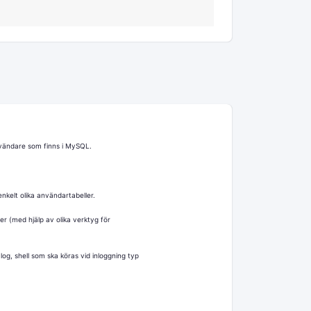
nvändare som finns i MySQL.
nkelt olika användartabeller.
ler (med hjälp av olika verktyg för
g, shell som ska köras vid inloggning typ