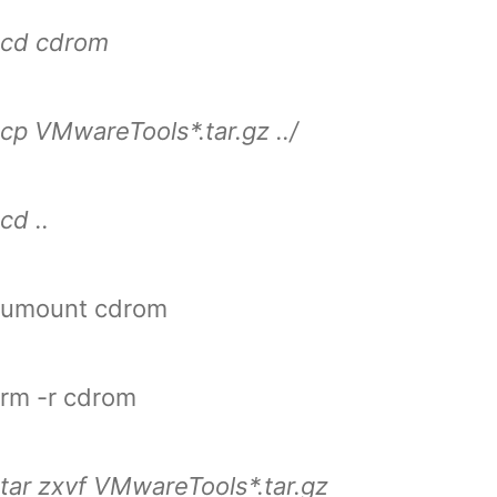
cd cdrom
cp VMwareTools*.tar.gz ../
cd ..
umount cdrom
rm -r cdrom
tar zxvf VMwareTools*.tar.gz