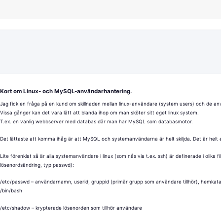
Kort om Linux- och MySQL-användarhantering.
Jag fick en fråga på en kund om skillnaden mellan linux-användare (system users) och de a
Vissa gånger kan det vara lätt att blanda ihop om man sköter sitt eget linux system.
T.ex. en vanlig webbserver med databas där man har MySQL som databasmotor.
Det lättaste att komma ihåg är att MySQL och systemanvändarna är helt skiljda. Det är helt e
Lite förenklat så är alla systemanvändare i linux (som nås via t.ex. ssh) är definerade i olika fi
lösenordsändring, typ passwd):
/etc/passwd – användarnamn, userid, gruppid (primär grupp som användare tillhör), hemkatalo
/bin/bash
/etc/shadow – krypterade lösenorden som tillhör användare