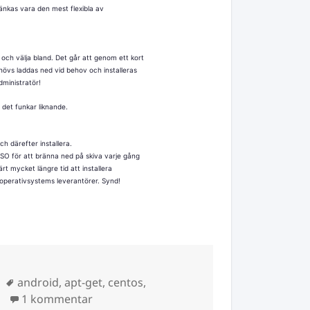
änkas vara den mest flexibla av
och välja bland. Det går att genom ett kort
hövs laddas ned vid behov och installeras
dministratör!
 det funkar liknande.
och därefter installera.
ISO för att bränna ned på skiva varje gång
rt mycket längre tid att installera
operativsystems leverantörer. Synd!
Taggar
android
,
apt-get
,
centos
,
till Kraften av Unix?
1 kommentar