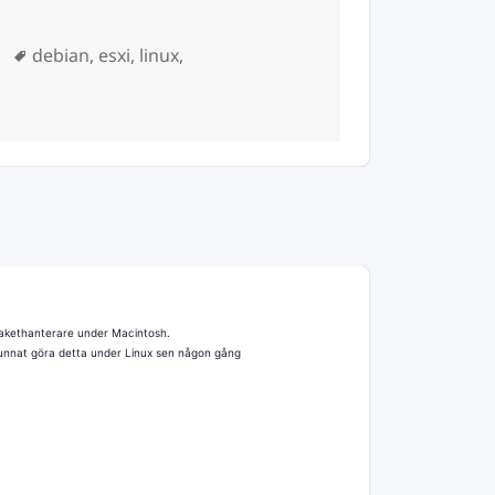
Taggar
debian
,
esxi
,
linux
,
stallera vmware-tools på Debian 6.0 (Squeeze)
kethanterare under Macintosh.
nnat göra detta under Linux sen någon gång