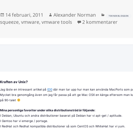
Postat
Författare
Kategorier
14 februari, 2011
Alexander Norman
TEKNIKBLOGGEN
till In
squeeze
,
vmware
,
vmware tools
2 kommentarer
Kraften av Unix?
Jag läste en intressant artikel på
IDG
där man tar upp hur man kan använda MacPorts som pa
Mycket bra genomgång även om jag får passa på att ge Mac OSX en känga eftersom man ku
på 90-talet
Mina personliga favoriter under olika distributionsträd är följande:
I Debian, Ubuntu och andra distributioner baserat på Debian har vi apt-get / aptitude.
I Gentoo har vi emerge / portage.
I RedHat och Redhat kompatibla distributioner så som CentOS och WhiteHat har vi yum.