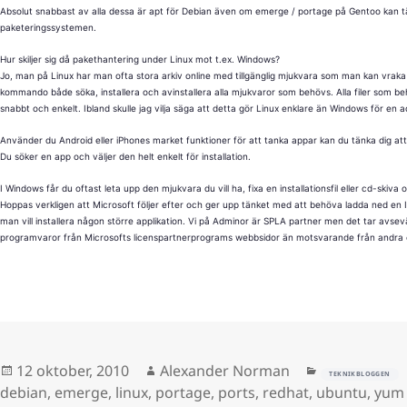
Absolut snabbast av alla dessa är apt för Debian även om emerge / portage på Gentoo kan t
paketeringssystemen.
Hur skiljer sig då pakethantering under Linux mot t.ex. Windows?
Jo, man på Linux har man ofta stora arkiv online med tillgänglig mjukvara som man kan vraka 
kommando både söka, installera och avinstallera alla mjukvaror som behövs. Alla filer som be
snabbt och enkelt. Ibland skulle jag vilja säga att detta gör Linux enklare än Windows för en a
Använder du Android eller iPhones market funktioner för att tanka appar kan du tänka dig att
Du söker en app och väljer den helt enkelt för installation.
I Windows får du oftast leta upp den mjukvara du vill ha, fixa en installationsfil eller cd-skiva 
Hoppas verkligen att Microsoft följer efter och ger upp tänket med att behöva ladda ned en 
man vill installera någon större applikation. Vi på Adminor är SPLA partner men det tar avsevä
programvaror från Microsofts licenspartnerprograms webbsidor än motsvarande från andra 
Postat
Författare
Kategorier
12 oktober, 2010
Alexander Norman
TEKNIKBLOGGEN
debian
,
emerge
,
linux
,
portage
,
ports
,
redhat
,
ubuntu
,
yum