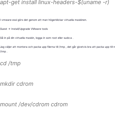
apt-get install linux-headers-$(uname -r)
I vmware esxi görs det genom att man högerklickar virtuella maskinen.
Guest -> Install/Upgrade VMware tools
Gå in på din virtuella maskin, logga in som root eller sudo:a .
Jag väljer att montera och packa upp filerna till /tmp , det går givetvis bra att packa upp ti
/tmp .
cd /tmp
mkdir cdrom
mount /dev/cdrom cdrom