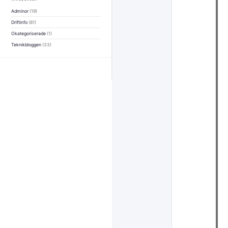
Adminor
(19)
Driftinfo
(81)
Okategoriserade
(1)
Teknikbloggen
(33)