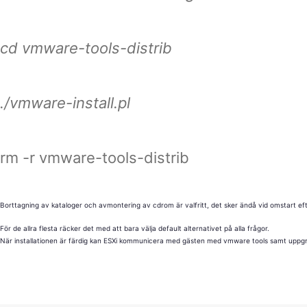
cd vmware-tools-distrib
./vmware-install.pl
rm -r vmware-tools-distrib
Borttagning av kataloger och avmontering av cdrom är valfritt, det sker ändå vid omstart efter
För de allra flesta räcker det med att bara välja default alternativet på alla frågor.
När installationen är färdig kan ESXi kommunicera med gästen med vmware tools samt uppgra