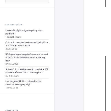
efter:
SENASTE INLÄGG
Underhåll pågår: migrering till ny VM-
plattform
1 augusti, 2026
Colocation vs cloud — kostnadskalkyl över
3 år för ett svenskt SMB
3 juni, 2026
BGP-peering och eget AS-nummer — vad
är det och när behöver svenska företag
det?
27 maj, 2026
Schrems II i praktiken — vad sker när AWS
Frankfurt får en CLOUD Act-begäran?
20 maj, 2026
Hur fungerar RPKI — och varför ska
svenska företag bry sig?
12 maj, 2026
KATEGORIER