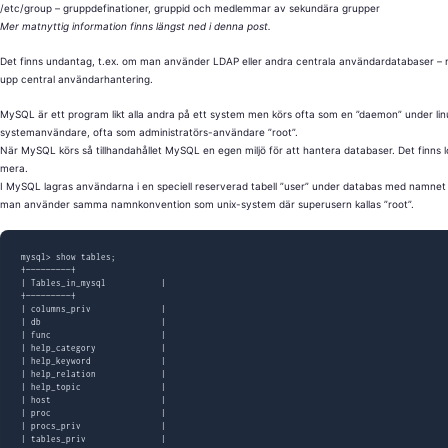
/etc/group – gruppdefinationer, gruppid och medlemmar av sekundära grupper
Mer matnyttig information finns längst ned i denna post.
Det finns undantag, t.ex. om man använder LDAP eller andra centrala användardatabaser – men
upp central användarhantering.
MySQL är ett program likt alla andra på ett system men körs ofta som en ”daemon” under lin
systemanvändare, ofta som administratörs-användare ”root”.
När MySQL körs så tillhandahållet MySQL en egen miljö för att hantera databaser. Det finns 
mera.
I MySQL lagras användarna i en speciell reserverad tabell ”user” under databas med namnet
man använder samma namnkonvention som unix-system där superusern kallas ”root”.
mysql> show tables;

+—————————+

| Tables_in_mysql           |

+—————————+

| columns_priv              |

| db                        |

| func                      |

| help_category             |

| help_keyword              |

| help_relation             |

| help_topic                |

| host                      |

| proc                      |

| procs_priv                |

| tables_priv               |
