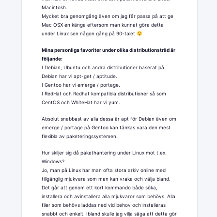
Macintosh.
Mycket bra genomgång även om jag får passa på att ge
Mac OSX en känga eftersom man kunnat göra detta
under Linux sen någon gång på 90-talet
Mina personliga favoriter under olika distributionsträd är
följande:
I Debian, Ubuntu och andra distributioner baserat på
Debian har vi apt-get / aptitude.
I Gentoo har vi emerge / portage.
I RedHat och Redhat kompatibla distributioner så som
CentOS och WhiteHat har vi yum.
Absolut snabbast av alla dessa är apt för Debian även om
emerge / portage på Gentoo kan tänkas vara den mest
flexibla av paketeringssystemen.
Hur skiljer sig då pakethantering under Linux mot t.ex.
Windows?
Jo, man på Linux har man ofta stora arkiv online med
tillgänglig mjukvara som man kan vraka och välja bland.
Det går att genom ett kort kommando både söka,
installera och avinstallera alla mjukvaror som behövs. Alla
filer som behövs laddas ned vid behov och installeras
snabbt och enkelt. Ibland skulle jag vilja säga att detta gör