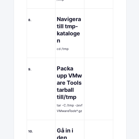
Navigera
8.
till tmp-
kataloge
n
cd /tmp
Packa
9.
upp VMw
are Tools
tarball
till/tmp
tar -C /tmp -zxvf
VMwareTools*.gz
Gå in i
10.
den