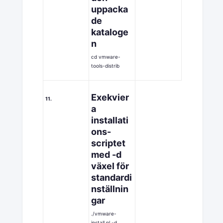
uppacka
de
kataloge
n
cd vmware-
tools-distrib
Exekvier
11.
a
installati
ons-
scriptet
med -d
växel för
standardi
nställnin
gar
./vmware-
install.pl -d