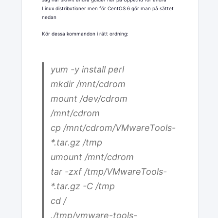
Linux distributioner men för CentOS 6 gör man på sättet
nedan
Kör dessa kommandon i rätt ordning:
yum -y install perl
mkdir /mnt/cdrom
mount /dev/cdrom
/mnt/cdrom
cp /mnt/cdrom/VMwareTools-
*.tar.gz /tmp
umount /mnt/cdrom
tar -zxf /tmp/VMwareTools-
*.tar.gz -C /tmp
cd /
./tmp/vmware-tools-