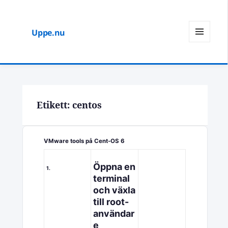
Uppe.nu
MENY
OCH
WIDGETS
Etikett:
centos
VMware tools på Cent-OS 6
Öppna en
1.
terminal
och växla
till root-
användar
e