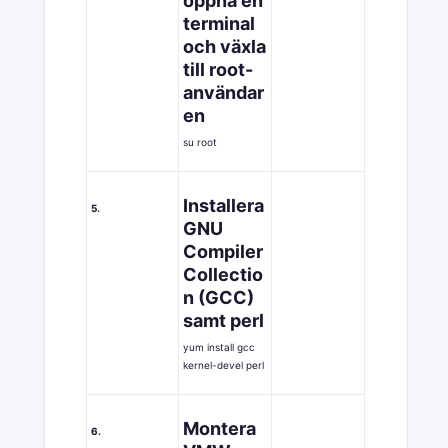
öppna en
terminal
och växla
till root-
användar
en
su root
Installera
5.
GNU
Compiler
Collectio
n (GCC)
samt perl
yum install gcc
kernel-devel perl
Montera
6.