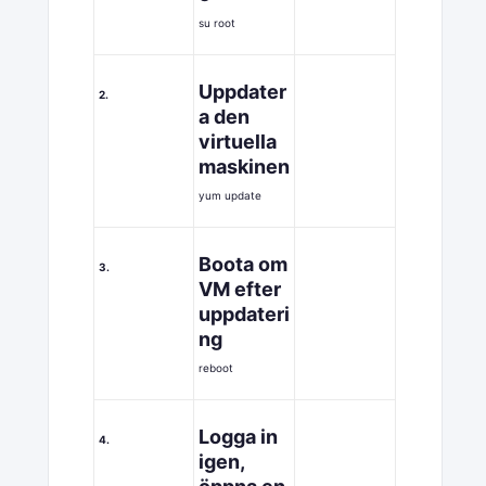
su root
Uppdater
2.
a den
virtuella
maskinen
yum update
Boota om
3.
VM efter
uppdateri
ng
reboot
Logga in
4.
igen,