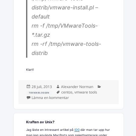
distrib/vmware-install.pl –
default
rm -f /tmp/VMwareTools-
*.tar.gz
rm -rf /tmp/vmware-tools-
distrib
Klart!
Postat
Författare
Kategorier
28 juli, 2013
Alexander Norman
Taggar
centos
,
vmware tools
TEKNIKBLOGGEN
till Installera vmware-tools på CentOS 6
Lämna en kommentar
Kraften av Unix?
Jag läste en intressant artikel på
IDG
där man tar upp hur
man kan använda MacPorts som pakethanterare under