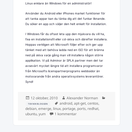
Linux enklare än Windows för en administratör!
Använder du Android eller iPhones market funktioner för
att tanka appar kan du tänka dig att det funkar liknande.
Du söker en app och väljer den helt enkelt för installation.
I Windows får du oftast leta upp den mjukvara du vill ha,
fixa en installationsfil eller cd-skiva och därefter installera.
Hoppas verkligen att Microsoft följer efter och ger upp
tänket med att behöva ladda ned en ISO för att bränna
ned på skiva varje gång man vill installera någon större
applikation. Vi på Adminor är SPLA partner men det tar
avsevärt mycket längre tid att installera programvaror
från Microsofts licenspartnerprograms webbsidor än
motsvarande från andra operativsystems leverantörer.
Synd!
Postat
Författare
Kategorier
12 oktober, 2010
Alexander Norman
Taggar
android
,
apt-get
,
centos
,
TEKNIKBLOGGEN
debian
,
emerge
,
linux
,
portage
,
ports
,
redhat
,
till Kraften av Unix?
ubuntu
,
yum
1 kommentar