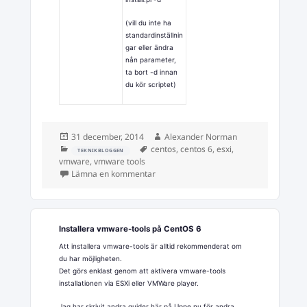
(vill du inte ha
standardinställnin
gar eller ändra
nån parameter,
ta bort -d innan
du kör scriptet)
Postat
Författare
31 december, 2014
Alexander Norman
Kategorier
Taggar
centos
,
centos 6
,
esxi
,
TEKNIKBLOGGEN
vmware
,
vmware tools
till VMware tools på Cent-OS 6
Lämna en kommentar
Installera vmware-tools på CentOS 6
Att installera vmware-tools är alltid rekommenderat om
du har möjligheten.
Det görs enklast genom att aktivera vmware-tools
installationen via ESXi eller VMWare player.
Jag har skrivit andra guider här på Uppe.nu för andra