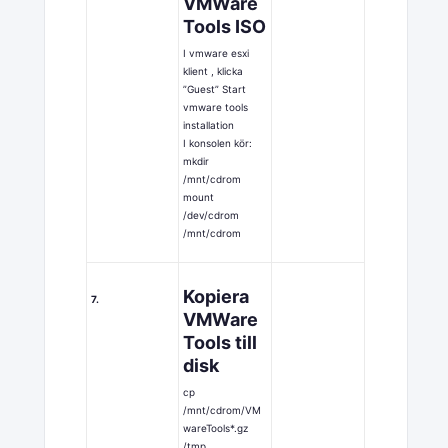
VMWare
Tools ISO
I vmware esxi
klient , klicka
”Guest” Start
vmware tools
installation
I konsolen kör:
mkdir
/mnt/cdrom
mount
/dev/cdrom
/mnt/cdrom
Kopiera
7.
VMWare
Tools till
disk
cp
/mnt/cdrom/VM
wareTools*.gz
/tmp