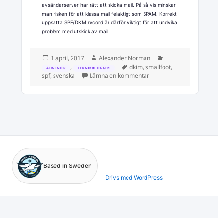
avsändarserver har rätt att skicka mail. På så vis minskar
man risken för att klassa mail felaktigt som SPAM. Korrekt
uppsatta SPF/DKM record är därför viktigt för att undvika
problem med utskick av mail.
Postat
Författare
Kategorier
1 april, 2017
Alexander Norman
Taggar
,
dkim
,
smallfoot
,
ADMINOR
TEKNIKBLOGGEN
till DKIM och SPF record
spf
,
svenska
Lämna en kommentar
Based in Sweden
Drivs med WordPress