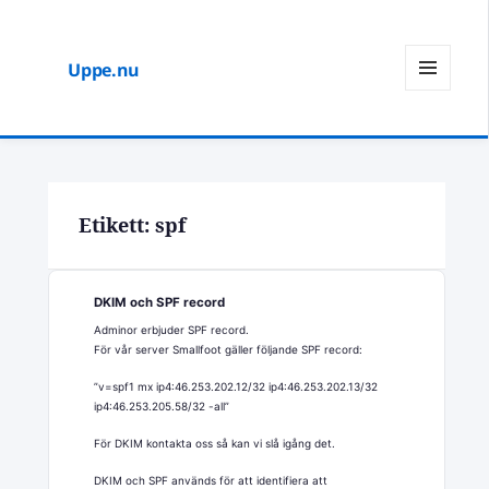
Uppe.nu
MENY
OCH
WIDGETS
Etikett:
spf
DKIM och SPF record
Adminor erbjuder SPF record.
För vår server Smallfoot gäller följande SPF record:
”v=spf1 mx ip4:46.253.202.12/32 ip4:46.253.202.13/32
ip4:46.253.205.58/32 -all”
För DKIM kontakta oss så kan vi slå igång det.
DKIM och SPF används för att identifiera att