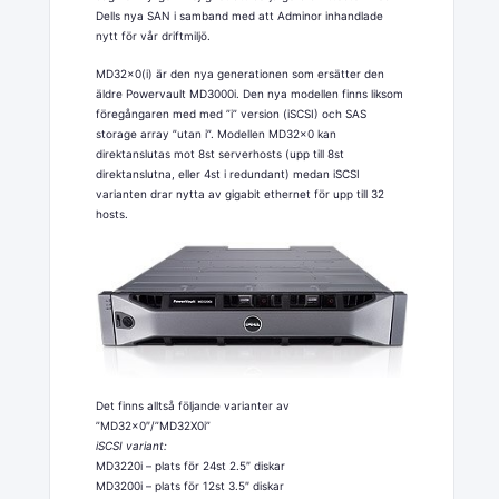
Dells nya SAN i samband med att Adminor inhandlade
nytt för vår driftmiljö.
MD32x0(i) är den nya generationen som ersätter den
äldre Powervault MD3000i. Den nya modellen finns liksom
föregångaren med med ”i” version (iSCSI) och SAS
storage array ”utan i”. Modellen MD32x0 kan
direktanslutas mot 8st serverhosts (upp till 8st
direktanslutna, eller 4st i redundant) medan iSCSI
varianten drar nytta av gigabit ethernet för upp till 32
hosts.
Det finns alltså följande varianter av
”MD32x0″/”MD32X0i”
iSCSI variant:
MD3220i – plats för 24st 2.5″ diskar
MD3200i – plats för 12st 3.5″ diskar