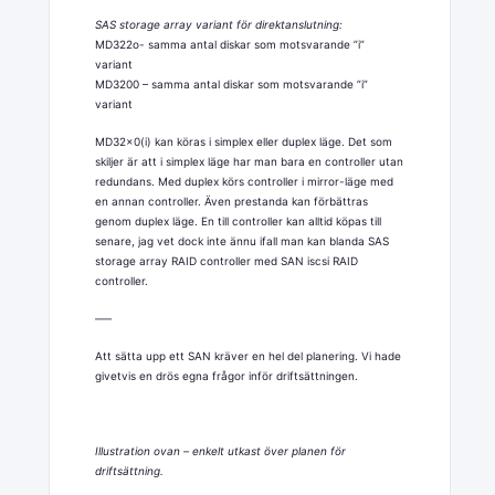
SAS storage array variant för direktanslutning:
MD322o- samma antal diskar som motsvarande ”i”
variant
MD3200 – samma antal diskar som motsvarande ”i”
variant
MD32x0(i) kan köras i simplex eller duplex läge. Det som
skiljer är att i simplex läge har man bara en controller utan
redundans. Med duplex körs controller i mirror-läge med
en annan controller. Även prestanda kan förbättras
genom duplex läge. En till controller kan alltid köpas till
senare, jag vet dock inte ännu ifall man kan blanda SAS
storage array RAID controller med SAN iscsi RAID
controller.
—–
Att sätta upp ett SAN kräver en hel del planering. Vi hade
givetvis en drös egna frågor inför driftsättningen.
Illustration ovan – enkelt utkast över planen för
driftsättning.