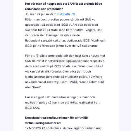
Hur bör man då koppla upp ett SAN för att erbjuda både
redundans och prestanda?
Jo, man väljer så klart
multipath I/O
.
Följer man best practise papers så bör ett SAN va
uppkopplat på dedicerad iSCSI VLAN och dedicerad
switchar för iSCSI trafik med flera ”paths” (vägar). Det
var precis den lösningen vi själva valde.
Redundanta gigabit switchar, dedicerade iSCSI VLAN och
iSCSI paths fördelade jämnt över de två switcharna.
För att få bästa prestanda bör den host som ansluts mot
SAN ha minst 2 nätverkskort uppkopplad mot respektive
dedicerad switch på iSCSI VLAN. (se bilden ovan) På så
vis kan datatrafik fördelas över olika paths och
lastbalanseras beroende på multipath policy. I VMWare
används ”most recently used” (MRU), ”round robin” (RR)
eller ”fixed”.
Har man gjort rätt med adresseringar, subnät och
multipath policy så har man ett riktigt kraftpaket i ett
iSCSI SAN.
Den slutgiltiga konfigurationen för driftmiljö
virtualiseringscluster är:
1x MD3220i (2 controllers i duplex-läge för redundans)