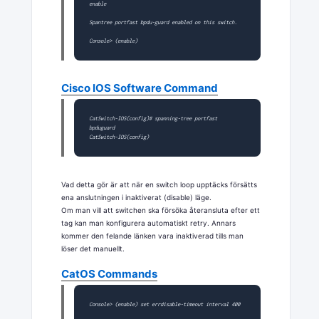
enable 
Spantree portfast bpdu-guard enabled on this switch. 

Console> (enable)
Cisco IOS Software Command
CatSwitch-IOS(config)# 
spanning-tree portfast 
bpduguard 
CatSwitch-IOS(config)
Vad detta gör är att när en switch loop upptäcks försätts
ena anslutningen i inaktiverat (disable) läge.
Om man vill att switchen ska försöka återansluta efter ett
tag kan man konfigurera automatiskt retry. Annars
kommer den felande länken vara inaktiverad tills man
löser det manuellt.
CatOS Commands
Console> (enable) 
set errdisable-timeout interval 400 