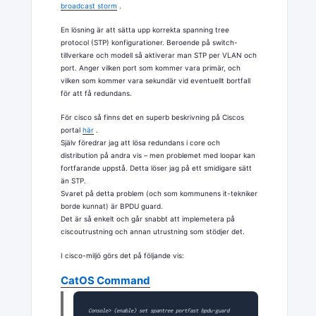
broadcast storm
.
En lösning är att sätta upp korrekta spanning tree
protocol (STP) konfigurationer. Beroende på switch-
tillverkare och modell så aktiverar man STP per VLAN och
port. Anger vilken port som kommer vara primär, och
vilken som kommer vara sekundär vid eventuellt bortfall
för att få redundans.
För cisco så finns det en superb beskrivning på Ciscos
portal
här
.
Själv föredrar jag att lösa redundans i core och
distribution på andra vis – men problemet med loopar kan
fortfarande uppstå. Detta löser jag på ett smidigare sätt
än STP.
Svaret på detta problem (och som kommunens it-tekniker
borde kunnat) är BPDU guard.
Det är så enkelt och går snabbt att implemetera på
ciscoutrustning och annan utrustning som stödjer det.
I cisco-miljö görs det på följande vis:
CatOS Command
Console> (enable) 
set spantree portfast bpdu-guard 