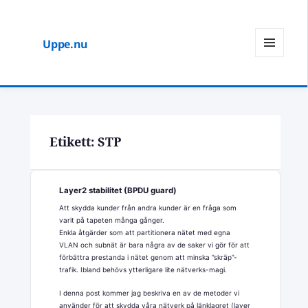
Uppe.nu
MENY
OCH
WIDGETS
Etikett:
STP
Layer2 stabilitet (BPDU guard)
Att skydda kunder från andra kunder är en fråga som
varit på tapeten många gånger.
Enkla åtgärder som att partitionera nätet med egna
VLAN och subnät är bara några av de saker vi gör för att
förbättra prestanda i nätet genom att minska ”skräp”-
trafik. Ibland behövs ytterligare lite nätverks-magi.
I denna post kommer jag beskriva en av de metoder vi
använder för att skydda våra nätverk på länklagret (layer