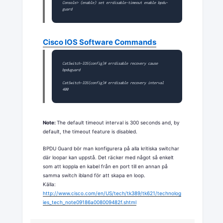
Console> (enable) 
set errdisable-timeout enable bpdu-
guard
Cisco IOS Software Commands
CatSwitch-IOS(config)# 
errdisable recovery cause 
bpduguard
CatSwitch-IOS(config)# 
errdisable recovery interval 
400
Note:
The default timeout interval is 300 seconds and, by
default, the timeout feature is disabled.
BPDU Guard bör man konfigurera på alla kritiska switchar
där loopar kan uppstå. Det räcker med något så enkelt
som att koppla en kabel från en port till en annan på
samma switch ibland för att skapa en loop.
Källa:
http://www.cisco.com/en/US/tech/tk389/tk621/technolog
ies_tech_note09186a008009482f.shtml