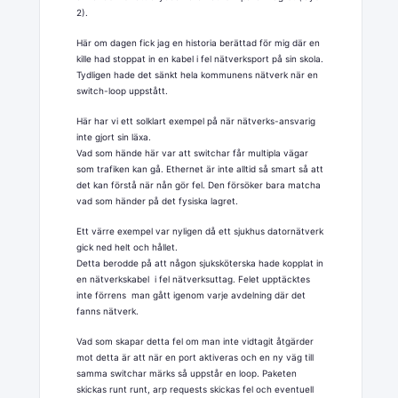
2).
Här om dagen fick jag en historia berättad för mig där en
kille had stoppat in en kabel i fel nätverksport på sin skola.
Tydligen hade det sänkt hela kommunens nätverk när en
switch-loop uppstått.
Här har vi ett solklart exempel på när nätverks-ansvarig
inte gjort sin läxa.
Vad som hände här var att switchar får multipla vägar
som trafiken kan gå. Ethernet är inte alltid så smart så att
det kan förstå när nån gör fel. Den försöker bara matcha
vad som händer på det fysiska lagret.
Ett värre exempel var nyligen då ett sjukhus datornätverk
gick ned helt och hållet.
Detta berodde på att någon sjuksköterska hade kopplat in
en nätverkskabel i fel nätverksuttag. Felet upptäcktes
inte förrens man gått igenom varje avdelning där det
fanns nätverk.
Vad som skapar detta fel om man inte vidtagit åtgärder
mot detta är att när en port aktiveras och en ny väg till
samma switchar märks så uppstår en loop. Paketen
skickas runt runt, arp requests skickas fel och eventuell