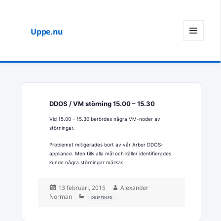
Uppe.nu
MENY
OCH
WIDGETS
DDOS / VM störning 15.00 – 15.30
Vid 15.00 – 15.30 berördes några VM-noder av
störningar.
Problemet mitigerades bort av vår Arbor DDOS-
appliance. Men tills alla mål och källor identifierades
kunde några störningar märkas.
Postat
Författare
13 februari, 2015
Alexander
Kategorier
Norman
DRIFTINFO