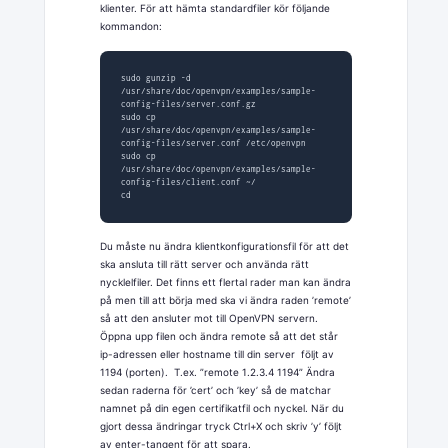
klienter. För att hämta standardfiler kör följande
kommandon:
sudo gunzip -d 
/usr/share/doc/openvpn/examples/sample-
config-files/server.conf.gz

sudo cp 
/usr/share/doc/openvpn/examples/sample-
config-files/server.conf /etc/openvpn

sudo cp 
/usr/share/doc/openvpn/examples/sample-
config-files/client.conf ~/

cd
Du måste nu ändra klientkonfigurationsfil för att det
ska ansluta till rätt server och använda rätt
nycklelfiler. Det finns ett flertal rader man kan ändra
på men till att börja med ska vi ändra raden ’remote’
så att den ansluter mot till OpenVPN servern.
Öppna upp filen och ändra remote så att det står
ip-adressen eller hostname till din server följt av
1194 (porten). T.ex. ”remote 1.2.3.4 1194” Ändra
sedan raderna för ’cert’ och ’key’ så de matchar
namnet på din egen certifikatfil och nyckel. När du
gjort dessa ändringar tryck Ctrl+X och skriv ’y’ följt
av enter-tangent för att spara.