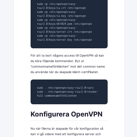
sudo cp /etc/openvpn/easy-
rsa/2.0/keys/ca.crt /etc/openvpn

sudo cp /etc/openvpn/easy-
rsa/2.0/keys/ca.key /etc/openvpn

sudo cp /etc/openvpn/easy-
rsa/2.0/keys/dh1024.pem /etc/openvpn

sudo cp /etc/openvpn/easy-
rsa/2.0/keys/server.crt /etc/openvpn

sudo cp /etc/openvpn/easy-
rsa/2.0/keys/server.key /etc/openvpn
För att ta bort någons access till OpenVPN så kan
du köra följande kommandon. Byt ut
”commonnameförklienten” mot det common name
du använde när du skapade klient-certifikatet.
sudo . /etc/openvpn/easy-rsa/2.0/vars

sudo . /etc/openvpn/easy-rsa/2.0/revoke-
full commonnameförklienten
Konfigurera OpenVPN
Nu när filerna är skapade för vår konfiguration så
kan vi gå vidare med att konfigurera server och