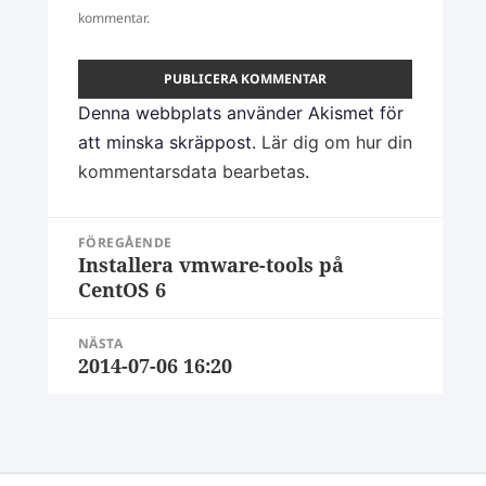
kommentar.
Denna webbplats använder Akismet för
att minska skräppost.
Lär dig om hur din
kommentarsdata bearbetas
.
Inläggsnavigering
FÖREGÅENDE
Installera vmware-tools på
Föregående
CentOS 6
inlägg:
NÄSTA
2014-07-06 16:20
Nästa
inlägg: