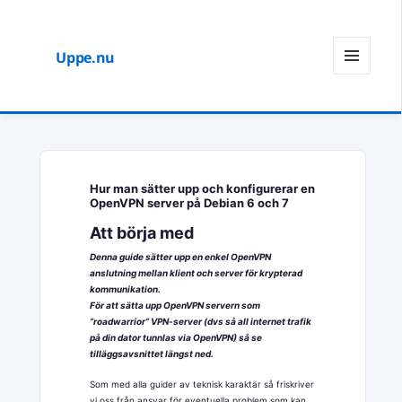
Uppe.nu
MENY
OCH
WIDGETS
Hur man sätter upp och konfigurerar en
OpenVPN server på Debian 6 och 7
Att börja med
Denna guide sätter upp en enkel OpenVPN
anslutning mellan klient och server för krypterad
kommunikation.
För att sätta upp OpenVPN servern som
”roadwarrior” VPN-server (dvs så all internet trafik
på din dator tunnlas via OpenVPN) så se
tilläggsavsnittet längst ned.
Som med alla guider av teknisk karaktär så friskriver
vi oss från ansvar för eventuella problem som kan