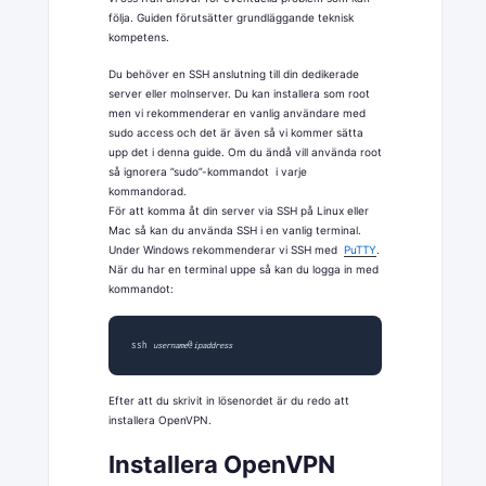
följa. Guiden förutsätter grundläggande teknisk
kompetens.
Du behöver en SSH anslutning till din dedikerade
server eller molnserver. Du kan installera som root
men vi rekommenderar en vanlig användare med
sudo access och det är även så vi kommer sätta
upp det i denna guide. Om du ändå vill använda root
så ignorera ”sudo”-kommandot i varje
kommandorad.
För att komma åt din server via SSH på Linux eller
Mac så kan du använda SSH i en vanlig terminal.
Under Windows rekommenderar vi SSH med
PuTTY
.
När du har en terminal uppe så kan du logga in med
kommandot:
ssh 
username
@
ipaddress
Efter att du skrivit in lösenordet är du redo att
installera OpenVPN.
Installera OpenVPN