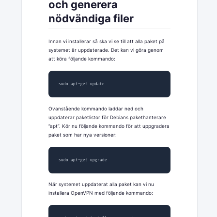
och generera
nödvändiga filer
Innan vi installerar så ska vi se till att alla paket på
systemet är uppdaterade. Det kan vi göra genom
att köra följande kommando:
sudo apt-get update
Ovanstående kommando laddar ned och
uppdaterar paketlistor för Debians pakethanterare
”apt”. Kör nu följande kommando för att uppgradera
paket som har nya versioner:
sudo apt-get upgrade
När systemet uppdaterat alla paket kan vi nu
installera OpenVPN med följande kommando: