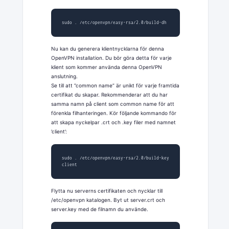
sudo . /etc/openvpn/easy-rsa/2.0/build-dh
Nu kan du generera klientnycklarna för denna
OpenVPN installation. Du bör göra detta för varje
klient som kommer använda denna OpenVPN
anslutning.
Se till att ”common name” är unikt för varje framtida
certifikat du skapar. Rekommenderar att du har
samma namn på client som common name för att
förenkla filhanteringen. Kör följande kommando för
att skapa nyckelpar .crt och .key filer med namnet
’client’:
sudo . /etc/openvpn/easy-rsa/2.0/build-key 
client
Flytta nu serverns certifikaten och nycklar till
/etc/openvpn katalogen. Byt ut server.crt och
server.key med de filnamn du använde.