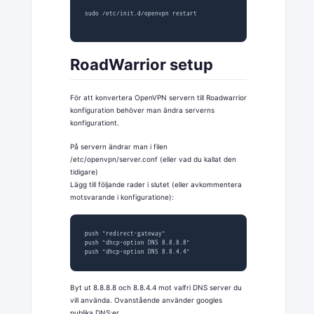
sudo /etc/init.d/openvpn restart

RoadWarrior setup
För att konvertera OpenVPN servern till Roadwarrior
konfiguration behöver man ändra serverns
konfigurationt.
På servern ändrar man i filen
/etc/openvpn/server.conf (eller vad du kallat den
tidigare)
Lägg till följande rader i slutet (eller avkommentera
motsvarande i konfiguratione):
push "redirect-gateway"

push "dhcp-option DNS 8.8.8.8"

push "dhcp-option DNS 8.8.4.4"
Byt ut 8.8.8.8 och 8.8.4.4 mot valfri DNS server du
vill använda. Ovanstående använder googles
publika DNS:er.