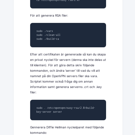
cd /etc/openvpn/easy-rsa/2.0/
För att generera RSA filer:
sudo ./vars

sudo ./clean-all

sudo ./build-ca
Efter att certifikaten är genererade så kan du skapa
en privat nyckel för servern (denna ska inte delas ut
till klienten). För att göra detta skriv följande
kommandon, och ändra ’server’ till vad du vill att
namnet på din OpenVPN servers filer ska vara.
Scriptet kommer också fråga dig om annan
information samt generera serverns .crt och .key
filer:
sudo . /etc/openvpn/easy-rsa/2.0/build-
key-server server
Gennerera Diffie Hellman nyckelparet med följande
kommando: