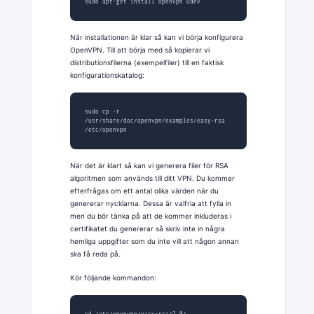
sudo apt-get install openvpn udev
När installationen är klar så kan vi börja konfigurera
OpenVPN. Till att börja med så kopierar vi
distributionsfilerna (exempelfiler) till en faktisk
konfigurationskatalog:
sudo cp -r 
/usr/share/doc/openvpn/examples/easy-rsa 
/etc/openvpn
När det är klart så kan vi generera filer för RSA
algoritmen som används till ditt VPN. Du kommer
efterfrågas om ett antal olika värden när du
genererar nycklarna. Dessa är valfria att fylla in
men du bör tänka på att de kommer inkluderas i
certifikatet du genererar så skriv inte in några
hemliga uppgifter som du inte vill att någon annan
ska få reda på.
Kör följande kommandon: