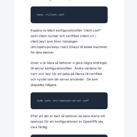
nano ~/client.conf
Kopiera nu klient konfigurationsfiler ”client.conf”
samt client nycklar och certifikat (client.crt /
client.key) som finns i katalogen
/etc/openvpn/easy-rsa/2.0/keys till lokala machinen
för dina klienter.
Innan vi är klara så behöver vi göra några ändringar
till server konfigurationsfilen . Ändra värdena för
’cert’ och ’key’ för att peka på filerna till certifikat
och nyckel som din server använder . De som
skapades tidigare.
sudo nano /etc/openvpn/server.conf
Efter att det är klart så behöver du bara starta om
openvpn för att konfigurationen av OpenVPN ska
vara färdig: