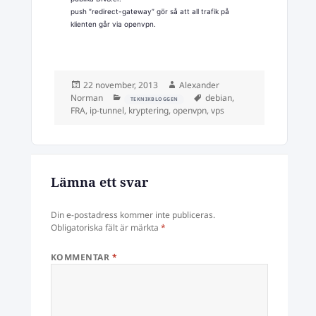
push ”redirect-gateway” gör så att all trafik på
klienten går via openvpn.
Postat
Författare
22 november, 2013
Alexander
Kategorier
Taggar
Norman
debian
,
TEKNIKBLOGGEN
FRA
,
ip-tunnel
,
kryptering
,
openvpn
,
vps
Lämna ett svar
Din e-postadress kommer inte publiceras.
Obligatoriska fält är märkta
*
KOMMENTAR
*