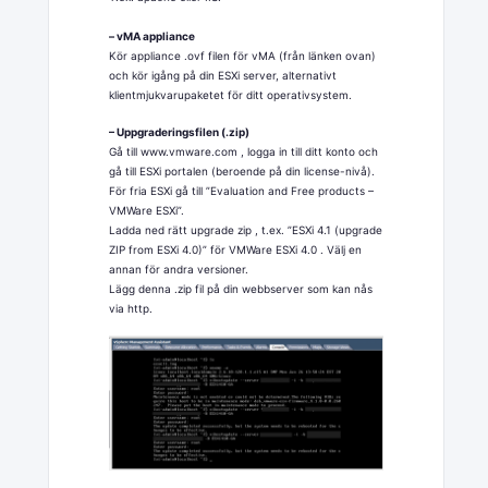
– vMA appliance
Kör appliance .ovf filen för vMA (från länken ovan)
och kör igång på din ESXi server, alternativt
klientmjukvarupaketet för ditt operativsystem.
– Uppgraderingsfilen (.zip)
Gå till www.vmware.com , logga in till ditt konto och
gå till ESXi portalen (beroende på din license-nivå).
För fria ESXi gå till ”Evaluation and Free products –
VMWare ESXi”.
Ladda ned rätt upgrade zip , t.ex. ”ESXi 4.1 (upgrade
ZIP from ESXi 4.0)” för VMWare ESXi 4.0 . Välj en
annan för andra versioner.
Lägg denna .zip fil på din webbserver som kan nås
via http.