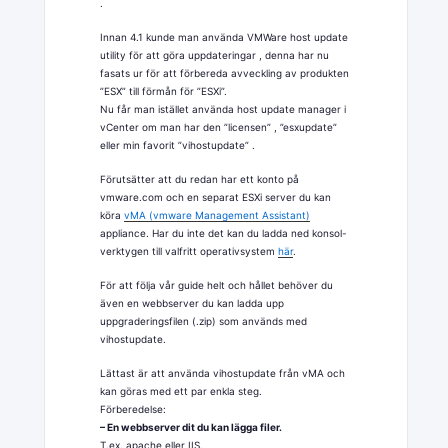
.
Innan 4.1 kunde man använda VMWare host update
utility för att göra uppdateringar , denna har nu
fasats ur för att förbereda avveckling av produkten
”ESX” till förmån för ”ESXi”.
Nu får man istället använda host update manager i
vCenter om man har den ”licensen” , ”esxupdate”
eller min favorit ”vihostupdate” .
Förutsätter att du redan har ett konto på
vmware.com och en separat ESXi server du kan
köra
vMA (vmware Management Assistant)
appliance. Har du inte det kan du ladda ned konsol-
verktygen till valfritt operativsystem
här
.
För att följa vår guide helt och hållet behöver du
även en webbserver du kan ladda upp
uppgraderingsfilen (.zip) som används med
vihostupdate.
Lättast är att använda vihostupdate från vMA och
kan göras med ett par enkla steg.
Förberedelse:
– En webbserver dit du kan lägga filer.
T.ex. apache eller IIS.