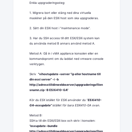
Enkla uppgraderingssteg:
1. Migrera bort eller stäng ned dina virtuella
maskiner på den ESXi host som ska uppgraderas.
2. Sätt din ESXi host i ”maintenance mode”.
3. Har du SSH access till ditt ESX/ESXi system kan
du använda metod B annars använd metod A.
Metod A: Gå in i vMA appliance konsolen eller en
kommandopromt om du laddat ned vmware console
verktygen.
Skriv
”vihostupdate –server ”ip eller hostname till
din esxi server” -i -b
http://adresstilldinwebbserver/uppgraderingsfilen
snamn.zip -B ESXi410-GA”
Kör du ESX istället för ESXi använder du ”
ESXi410-
GA-esxupdate”
istället för bara ESXi410-GA ovan.
Metod B:
SSH:a till din ESXi/ESXi box och skriv i konsolen:
”esxupdate –bundle
http://adresstilldinwebbserver/uppgraderingsfilen