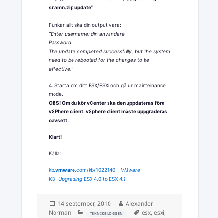
snamn.zip
update”
Funkar allt ska din output vara:
”Enter username: din användare
Password:
The update completed successfully, but the system
need to be rebooted for the changes to be
effective.”
4. Starta om ditt ESX/ESXi och gå ur mainteinance
mode.
OBS! Om du kör vCenter ska den uppdateras före
vSPhere client. vSphere client måste uppgraderas
oavsett.
Klart!
Källa:
kb.
vmware
.com/kb/1022140
–
VMware
KB:
Upgrading
ESX 4.0 to ESX
4.1
Postat
Författare
14 september, 2010
Alexander
Kategorier
Taggar
Norman
esx
,
esxi
,
TEKNIKBLOGGEN