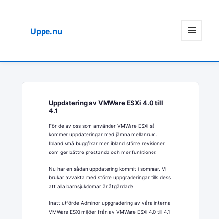
Uppe.nu
MENY
OCH
WIDGETS
Uppdatering av VMWare ESXi 4.0 till
4.1
För de av oss som använder VMWare ESXi så
kommer uppdateringar med jämna mellanrum.
Ibland små buggfixar men ibland större revisioner
som ger bättre prestanda och mer funktioner.
Nu har en sådan uppdatering kommit i sommar. Vi
brukar avvakta med större uppgraderingar tills dess
att alla barnsjukdomar är åtgärdade.
Inatt utförde Adminor uppgradering av våra interna
VMWare ESXi miljöer från av VMWare ESXi 4.0 till 4.1